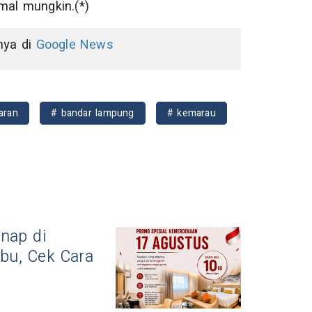
al mungkin.(*)
nnya di
Google News
aran
# bandar lampung
# kemarau
nap di
bu, Cek Cara