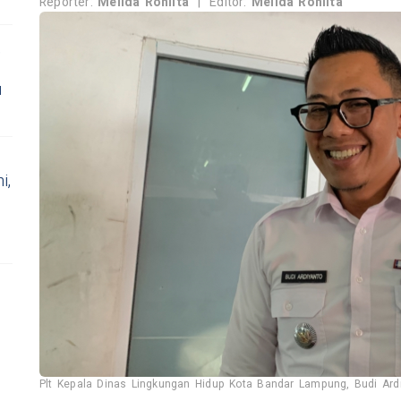
Reporter:
Melida Rohlita
|
Editor:
Melida Rohlita
,
u
i,
Plt Kepala Dinas Lingkungan Hidup Kota Bandar Lampung, Budi Ardiya