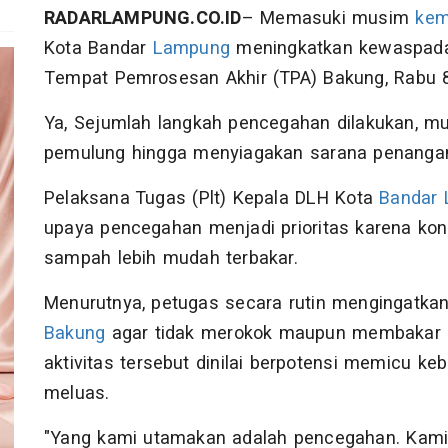
RADARLAMPUNG.CO.ID
– Memasuki musim
kem
Kota Bandar
Lampung
meningkatkan kewaspada
Tempat Pemrosesan Akhir (TPA) Bakung, Rabu 8
Ya, Sejumlah langkah pencegahan dilakukan, mul
pemulung hingga menyiagakan sarana penanganan
Pelaksana Tugas (Plt) Kepala DLH Kota
Bandar
upaya pencegahan menjadi prioritas karena ko
sampah lebih mudah terbakar.
Menurutnya, petugas secara rutin mengingatkan
Bakung
agar tidak merokok maupun membakar 
aktivitas tersebut dinilai berpotensi memicu k
meluas.
"Yang kami utamakan adalah pencegahan. Kami