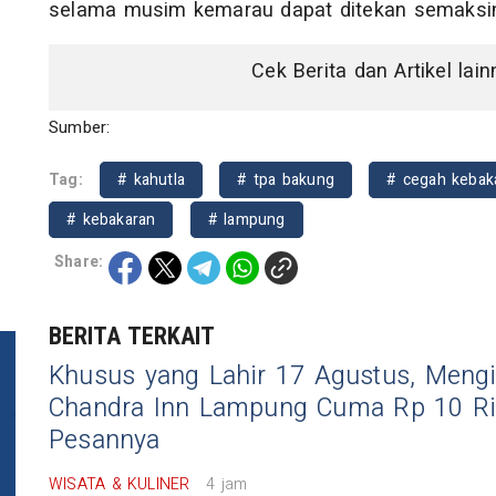
selama musim kemarau dapat ditekan semaksim
Cek Berita dan Artikel lai
Sumber:
Tag:
# kahutla
# tpa bakung
# cegah kebak
# kebakaran
# lampung
Share:
BERITA TERKAIT
Khusus yang Lahir 17 Agustus, Mengi
Chandra Inn Lampung Cuma Rp 10 Ri
Pesannya
WISATA & KULINER
4 jam