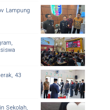
rov Lampung
gram,
asiswa
erak, 43
in Sekolah,