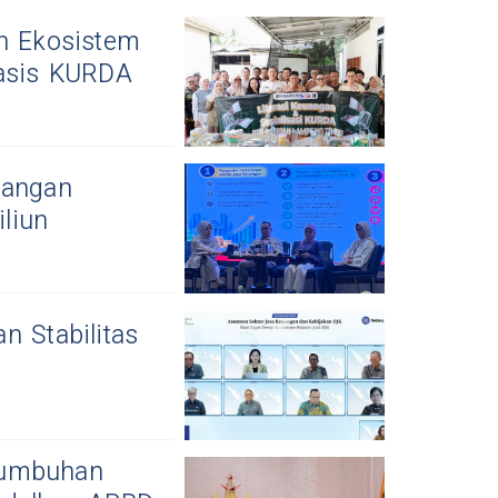
 Ekosistem
asis KURDA
uangan
liun
n Stabilitas
tumbuhan