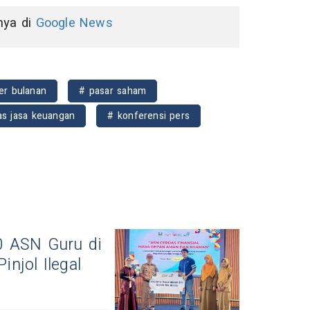
nnya di
Google News
er bulanan
# pasar saham
tas jasa keuangan
# konferensi pers
0 ASN Guru di
injol Ilegal