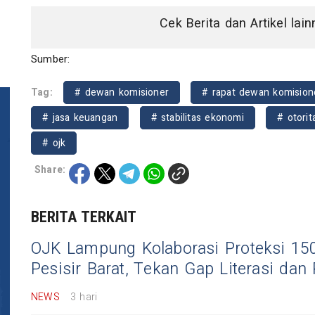
Cek Berita dan Artikel lai
Sumber:
Tag:
# dewan komisioner
# rapat dewan komision
# jasa keuangan
# stabilitas ekonomi
# otori
# ojk
Share:
BERITA TERKAIT
OJK Lampung Kolaborasi Proteksi 15
Pesisir Barat, Tekan Gap Literasi dan P
NEWS
3 hari