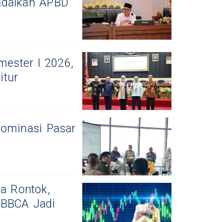
ndalkan APBD
ester I 2026,
itur
Dominasi Pasar
a Rontok,
 BBCA Jadi