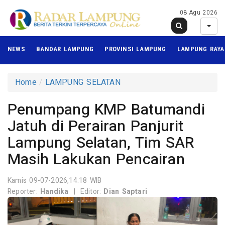
08 Agu 2026
NEWS
BANDAR LAMPUNG
PROVINSI LAMPUNG
LAMPUNG RAYA
Home
LAMPUNG SELATAN
Penumpang KMP Batumandi
Jatuh di Perairan Panjurit
Lampung Selatan, Tim SAR
Masih Lakukan Pencairan
Kamis 09-07-2026,14:18 WIB
Reporter:
Handika
|
Editor:
Dian Saptari