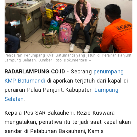
Pencairan Penumpang KMP Batumandi yang jatuh di Perairan Panjurit
Lampung Selatan. Sumber Foto. Dokumentasi --
RADARLAMPUNG.CO.ID
- Seorang
penumpang
KMP Batumandi
dilaporkan terjatuh dari kapal di
perairan Pulau Panjurit, Kabupaten
Lampung
Selatan
.
Kepala Pos SAR Bakauheni, Rezie Kuswara
mengatakan, peristiwa itu terjadi saat kapal akan
sandar di Pelabuhan Bakauheni, Kamis