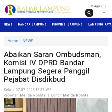
08 Agu 2026
NEWS
BANDAR LAMPUNG
PROVINSI LAMPUNG
LAMPUNG RAYA
Home
NEWS
Abaikan Saran Ombudsman,
Komisi IV DPRD Bandar
Lampung Segera Panggil
Pejabat Disdikbud
Selasa 07-07-2026,16:37 WIB
Reporter:
Melida Rohlita
|
Editor:
Melida Rohlita