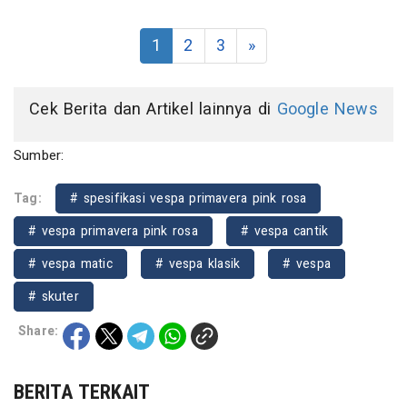
1
2
3
»
Cek Berita dan Artikel lainnya di
Google News
Sumber:
Tag:
# spesifikasi vespa primavera pink rosa
# vespa primavera pink rosa
# vespa cantik
# vespa matic
# vespa klasik
# vespa
# skuter
Share:
BERITA TERKAIT