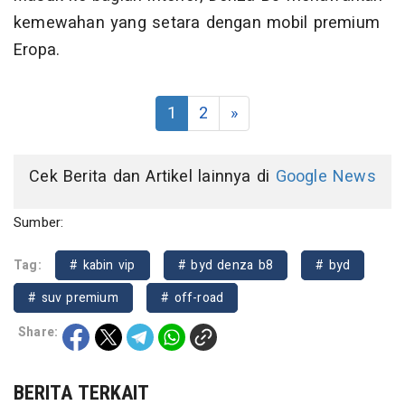
kemewahan yang setara dengan mobil premium
Eropa.
1
2
»
Cek Berita dan Artikel lainnya di
Google News
Sumber:
Tag:
# kabin vip
# byd denza b8
# byd
# suv premium
# off-road
Share:
BERITA TERKAIT