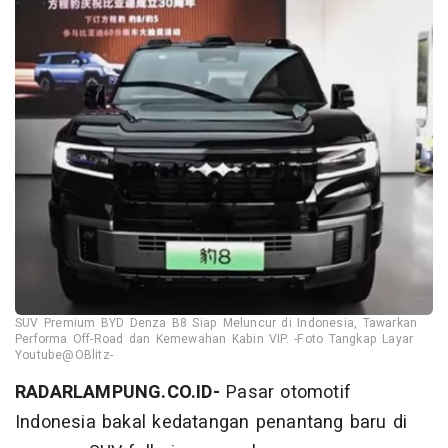
SUV Premium BYD Denza B8 Siap Meluncur di Indonesia, Tawarkan
Performa Off-Road dan Kemewahan Kabin VIP. -Foto Tangkap Layar
Youtube@OBlitz-
RADARLAMPUNG.CO.ID-
Pasar otomotif
Indonesia bakal kedatangan penantang baru di