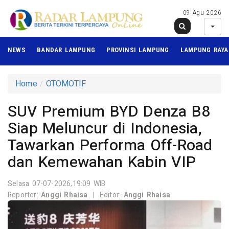
09 Agu 2026
NEWS
BANDAR LAMPUNG
PROVINSI LAMPUNG
LAMPUNG RAYA
Home
OTOMOTIF
SUV Premium BYD Denza B8
Siap Meluncur di Indonesia,
Tawarkan Performa Off-Road
dan Kemewahan Kabin VIP
Selasa 07-07-2026,19:09 WIB
Reporter:
Anggi Rhaisa
|
Editor:
Anggi Rhaisa