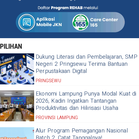
PILIHAN
Dukung Literasi dan Pembelajaran, SMP
Negeri 2 Pringsewu Terima Bantuan
Perpustakaan Digital
PRINGSEWU
Ekonomi Lampung Punya Modal Kuat di
2026, Kadin Ingatkan Tantangan
Produktivitas dan Hilirisasi Usaha
PROVINSI LAMPUNG
Alur Program Pemagangan Nasional
Batch 2, Catat Tanggalnya!