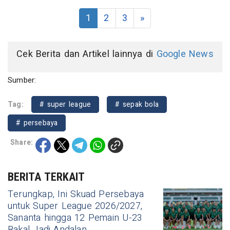
1
2
3
»
Cek Berita dan Artikel lainnya di
Google News
Sumber:
Tag:
# super league
# sepak bola
# persebaya
Share:
BERITA TERKAIT
Terungkap, Ini Skuad Persebaya
untuk Super League 2026/2027,
Sananta hingga 12 Pemain U-23
Bakal Jadi Andalan