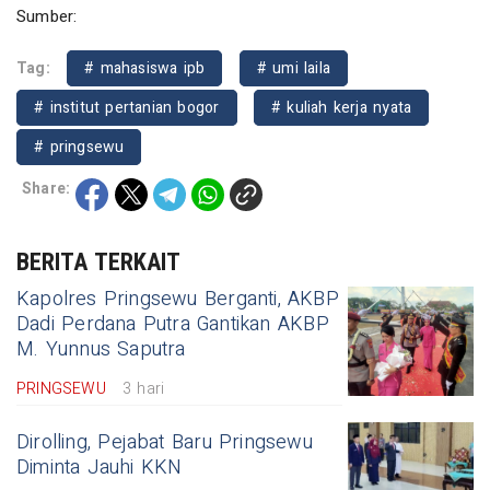
Sumber:
Tag:
# mahasiswa ipb
# umi laila
# institut pertanian bogor
# kuliah kerja nyata
# pringsewu
Share:
BERITA TERKAIT
Kapolres Pringsewu Berganti, AKBP
Dadi Perdana Putra Gantikan AKBP
M. Yunnus Saputra
PRINGSEWU
3 hari
Dirolling, Pejabat Baru Pringsewu
Diminta Jauhi KKN