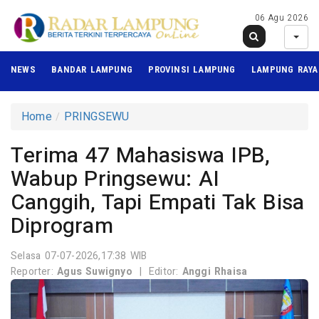
06 Agu 2026
NEWS
BANDAR LAMPUNG
PROVINSI LAMPUNG
LAMPUNG RAYA
Home
PRINGSEWU
Terima 47 Mahasiswa IPB,
Wabup Pringsewu: AI
Canggih, Tapi Empati Tak Bisa
Diprogram
Selasa 07-07-2026,17:38 WIB
Reporter:
Agus Suwignyo
|
Editor:
Anggi Rhaisa