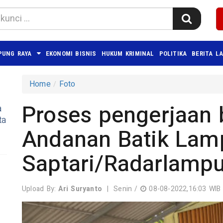
PUNG RAYA
EKONOMI BISNIS
HUKUM KRIMINAL
POLITIKA
BERITA L
Home
Foto
Proses pengerjaan b
a
ta
Andanan Batik Lamp
Saptari/Radarlampu
Upload By:
Ari Suryanto
|
Senin /
08-08-2022,16:03 WIB