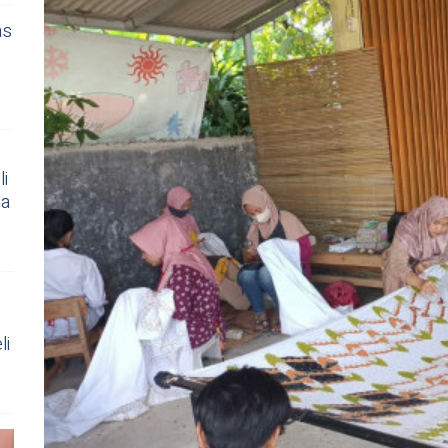
as
i
ua
li