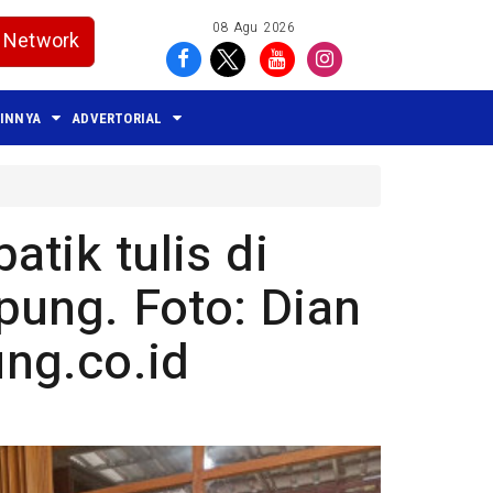
08 Agu 2026
Network
AINNYA
ADVERTORIAL
atik tulis di
ung. Foto: Dian
ng.co.id