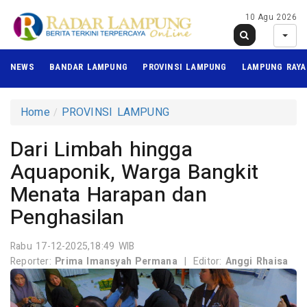
10 Agu 2026
NEWS
BANDAR LAMPUNG
PROVINSI LAMPUNG
LAMPUNG RAYA
Home
PROVINSI LAMPUNG
Dari Limbah hingga
Aquaponik, Warga Bangkit
Menata Harapan dan
Penghasilan
Rabu 17-12-2025,18:49 WIB
Reporter:
Prima Imansyah Permana
|
Editor:
Anggi Rhaisa