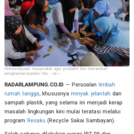
Pemberdayaan masyarakat agar produktif dan menambah
penghasilan-Sumber foto : ist.---
RADARLAMPUNG.CO.ID
— Persoalan
limbah
rumah tangga
, khususnya
minyak jelantah
dan
sampah plastik, yang selama ini menjadi kerap
masalah lingkungan kini mulai teratasi melalui
program
Resaku
(Recycle Sakai Sambayan).