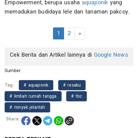
Empowerment, berupa usaha
aquaponik
yang
memadukan budidaya lele dan tanaman pakcoy.
1
2
»
Cek Berita dan Artikel lainnya di
Google News
Sumber:
Tag:
# aquaponik
# resaku
# limbah rumah tangga
# tbc
# minyak jelantah
Share: